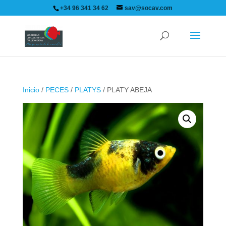
+34 96 341 34 62
sav@socav.com
Inicio
/
PECES
/
PLATYS
/ PLATY ABEJA