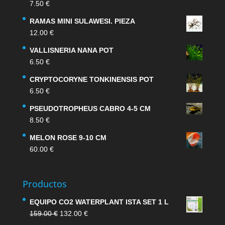
7.50
€
RAMAS MINI SULAWESI. PIEZA
12.00
€
VALLISNERIA NANA POT
6.50
€
CRYPTOCORYNE TONKINENSIS POT
6.50
€
PSEUDOTROPHEUS CABRO 4-5 CM
8.50
€
MELON ROSE 9-10 CM
60.00
€
Productos
EQUIPO CO2 WATERPLANT ISTA SET 1 L
El
El
159.00
€
132.00
€
precio
precio