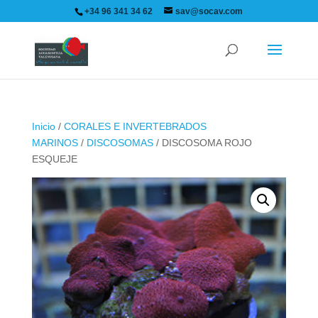
+34 96 341 34 62
sav@socav.com
Inicio
/
CORALES E INVERTEBRADOS
MARINOS
/
DISCOSOMAS
/ DISCOSOMA ROJO
ESQUEJE