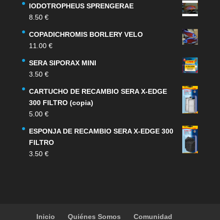
IODOTROPHEUS SPRENGERAE
original
actual
8.50
€
era:
es:
159.00 €.
132.00 €.
COPADICHROMIS BORLERY VELO
11.00
€
SERA SIPORAX MINI
3.50
€
CARTUCHO DE RECAMBIO SERA X-EDGE
300 FILTRO (copia)
5.00
€
ESPONJA DE RECAMBIO SERA X-EDGE 300
FILTRO
3.50
€
Inicio
Quiénes Somos
Comunidad