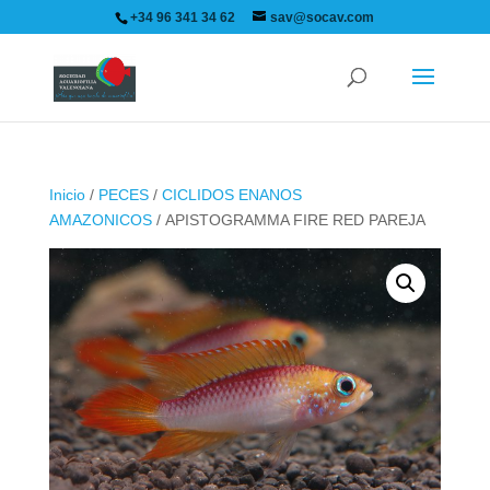
+34 96 341 34 62
sav@socav.com
Inicio
/
PECES
/
CICLIDOS ENANOS
AMAZONICOS
/ APISTOGRAMMA FIRE RED PAREJA