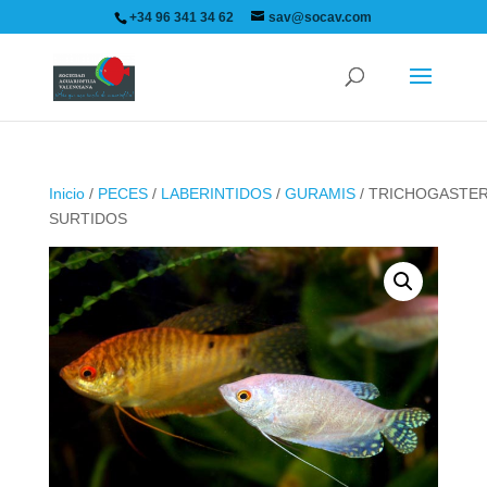
+34 96 341 34 62
sav@socav.com
Inicio
/
PECES
/
LABERINTIDOS
/
GURAMIS
/ TRICHOGASTE
SURTIDOS