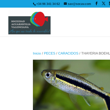
+34 96 341 34 62
sav@socav.com
Inicio
/
PECES
/
CARACIDOS
/ THAYERIA BOEHL