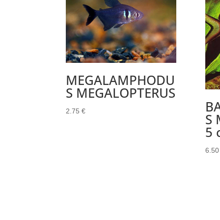
MEGALAMPHODU
S MEGALOPTERUS
B
2.75
€
S
5 
6.5