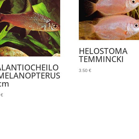
HELOSTOMA
TEMMINCKI
ALANTIOCHEILO
3.50
€
 MELANOPTERUS
cm
0
€