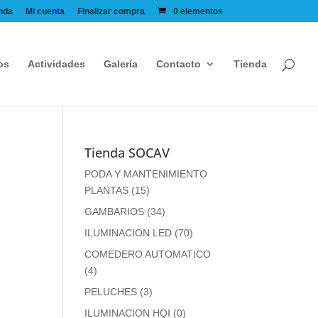
nda
Mi cuenta
Finalizar compra
0 elementos
os
Actividades
Galería
Contacto
Tienda
Tienda SOCAV
PODA Y MANTENIMIENTO
PLANTAS
(15)
GAMBARIOS
(34)
ILUMINACION LED
(70)
COMEDERO AUTOMATICO
(4)
PELUCHES
(3)
ILUMINACION HQI
(0)