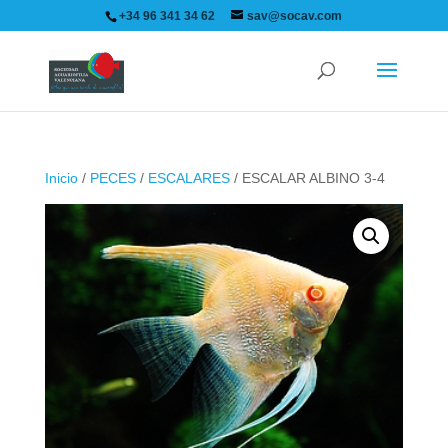
+34 96 341 34 62
sav@socav.com
Inicio
/
PECES
/
ESCALARES
/ ESCALAR ALBINO 3-4