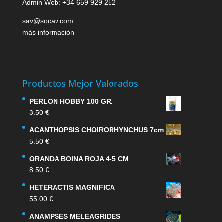
Admin Web: +34 659 929 252
sav@socav.com
más información
Productos Mejor Valorados
PERLON HOBBY 100 GR.
3.50
€
ACANTHOPSIS CHOIRORHYNCHUS 7cm
5.50
€
ORANDA BOINA ROJA 4-5 CM
8.50
€
HETERACTIS MAGNIFICA
55.00
€
ANAMPSES MELEAGRIDES