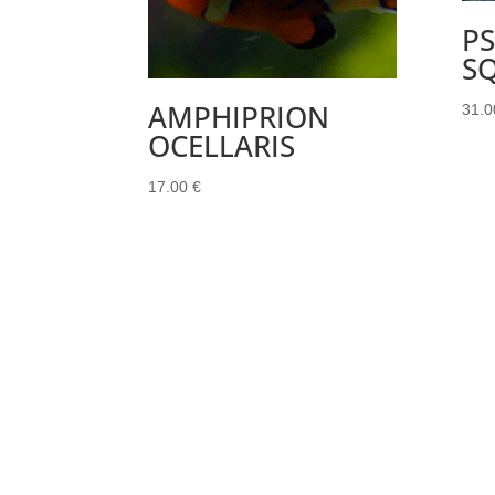
P
S
AMPHIPRION
31.
OCELLARIS
17.00
€