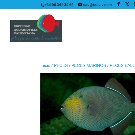
+34 96 341 34 62
sav@socav.com
Inicio
/
PECES
/
PECES MARINOS
/
PECES BAL