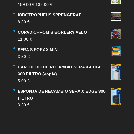
El
El
159.00
€
132.00
€
precio
precio
IODOTROPHEUS SPRENGERAE
original
actual
8.50
€
era:
es:
159.00 €.
132.00 €.
COPADICHROMIS BORLERY VELO
11.00
€
SERA SIPORAX MINI
3.50
€
CARTUCHO DE RECAMBIO SERA X-EDGE
300 FILTRO (copia)
5.00
€
ESPONJA DE RECAMBIO SERA X-EDGE 300
FILTRO
3.50
€