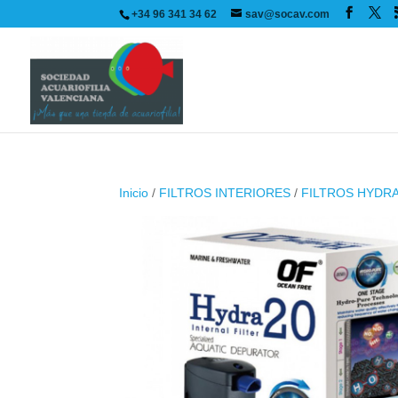
+34 96 341 34 62
sav@socav.com
Inicio
/
FILTROS INTERIORES
/
FILTROS HYDR