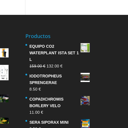
Productos
EQUIPO CO2
WATERPLANT ISTA SET 1
L
El
El
159.00
€
132.00
€
precio
precio
IODOTROPHEUS
original
actual
SPRENGERAE
era:
es:
8.50
€
159.00 €.
132.00 €.
COPADICHROMIS
BORLERY VELO
11.00
€
SERA SIPORAX MINI