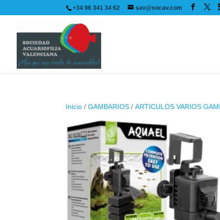
+34 96 341 34 62
sav@socav.com
Inicio
/
GAMBARIOS
/
ARTICULOS VARIOS GAM