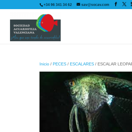
+34 96 341 34 62
sav@socav.com
Inicio
/
PECES
/
ESCALARES
/ ESCALAR LEOPA