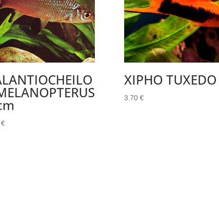
ALANTIOCHEILO
XIPHO TUXEDO
 MELANOPTERUS
3.70
€
cm
0
€