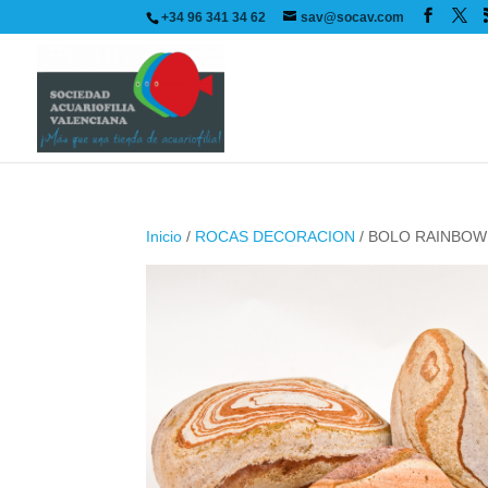
+34 96 341 34 62
sav@socav.com
Inicio
/
ROCAS DECORACION
/ BOLO RAINBOW