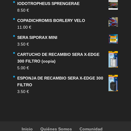
IODOTROPHEUS SPRENGERAE
original
actual
8.50
€
era:
es:
159.00 €.
132.00 €.
COPADICHROMIS BORLERY VELO
11.00
€
SERA SIPORAX MINI
3.50
€
CARTUCHO DE RECAMBIO SERA X-EDGE
300 FILTRO (copia)
5.00
€
ESPONJA DE RECAMBIO SERA X-EDGE 300
FILTRO
3.50
€
Inicio
Quiénes Somos
Comunidad