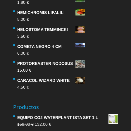
1.80
€
HEMICHROMIS LIFALILI
5.00
€
HELOSTOMA TEMMINCKI
3.50
€
COMETA NEGRO 4 CM
6.00
€
PROTOREASTER NODOSUS
15.00
€
CARACOL WIZARD WHITE
4.50
€
Productos
EQUIPO CO2 WATERPLANT ISTA SET 1 L
El
El
159.00
€
132.00
€
precio
precio