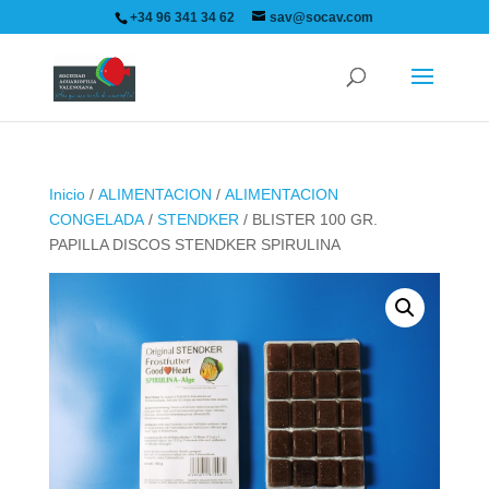
+34 96 341 34 62
sav@socav.com
Inicio
/
ALIMENTACION
/
ALIMENTACION
CONGELADA
/
STENDKER
/ BLISTER 100 GR.
PAPILLA DISCOS STENDKER SPIRULINA