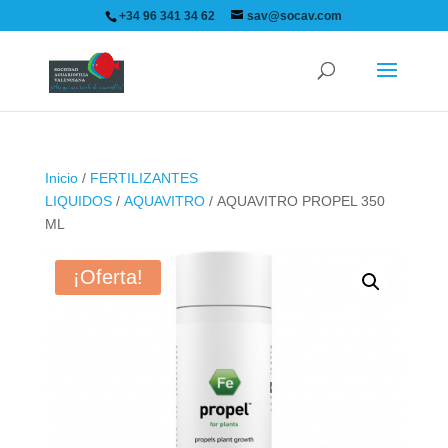
+34 96 341 34 62
sav@socav.com
Inicio
/
FERTILIZANTES
LIQUIDOS
/
AQUAVITRO
/ AQUAVITRO PROPEL 350
ML
¡Oferta!