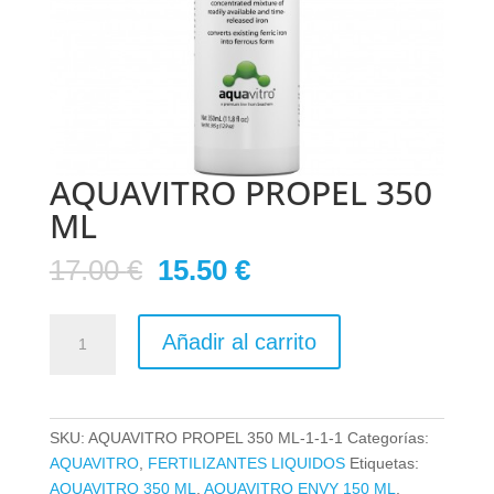
AQUAVITRO PROPEL 350
ML
El
El
17.00
€
15.50
€
precio
precio
original
actual
AQUAVITRO
era:
es:
Añadir al carrito
PROPEL
17.00 €.
15.50 €.
350
ML
cantidad
SKU:
AQUAVITRO PROPEL 350 ML-1-1-1
Categorías:
AQUAVITRO
,
FERTILIZANTES LIQUIDOS
Etiquetas:
AQUAVITRO 350 ML
,
AQUAVITRO ENVY 150 ML
,