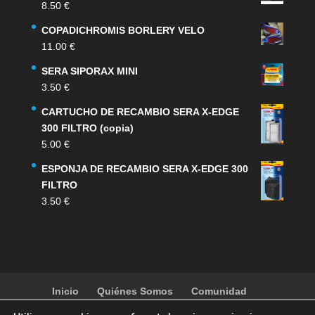
8.50
€
era:
es:
159.00 €.
132.00 €.
COPADICHROMIS BORLERY VELO
11.00
€
SERA SIPORAX MINI
3.50
€
CARTUCHO DE RECAMBIO SERA X-EDGE
300 FILTRO (copia)
5.00
€
ESPONJA DE RECAMBIO SERA X-EDGE 300
FILTRO
3.50
€
Inicio
Quiénes Somos
Comunidad
Noticias
Artículos
Actividades
Galería