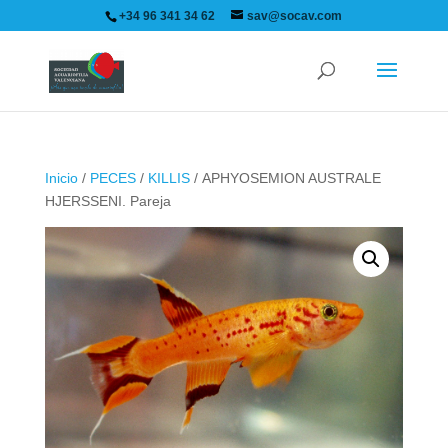
+34 96 341 34 62
sav@socav.com
Inicio
/
PECES
/
KILLIS
/ APHYOSEMION AUSTRALE
HJERSSENI. Pareja