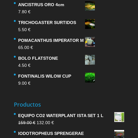
ANCISTRUS ORO 4cm
7.80
€
TRICHOGASTER SURTIDOS
5.50
€
POMACANTHUS IMPERATOR M
65.00
€
BOLO FLATSTONE
4.50
€
FONTINALIS WILOW CUP
9.00
€
Productos
EQUIPO CO2 WATERPLANT ISTA SET 1 L
El
El
159.00
€
132.00
€
precio
precio
IODOTROPHEUS SPRENGERAE
original
actual