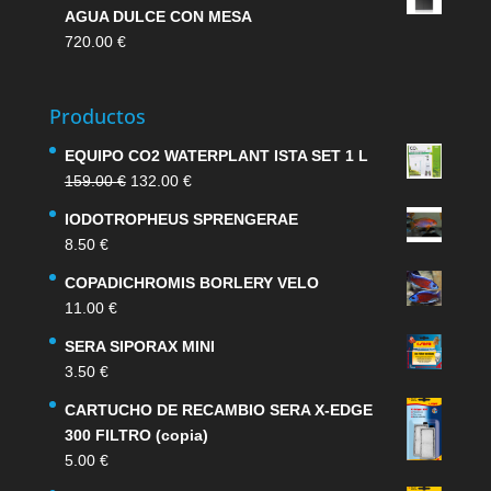
AGUA DULCE CON MESA
720.00
€
Productos
EQUIPO CO2 WATERPLANT ISTA SET 1 L
El
El
159.00
€
132.00
€
precio
precio
IODOTROPHEUS SPRENGERAE
original
actual
8.50
€
era:
es:
159.00 €.
132.00 €.
COPADICHROMIS BORLERY VELO
11.00
€
SERA SIPORAX MINI
3.50
€
CARTUCHO DE RECAMBIO SERA X-EDGE
300 FILTRO (copia)
5.00
€