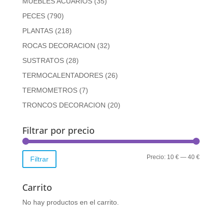
MUEBLES ACUARIOS
(35)
PECES
(790)
PLANTAS
(218)
ROCAS DECORACION
(32)
SUSTRATOS
(28)
TERMOCALENTADORES
(26)
TERMOMETROS
(7)
TRONCOS DECORACION
(20)
Filtrar por precio
Precio
Precio
Precio:
10 €
—
40 €
Filtrar
mínimo
máximo
Carrito
No hay productos en el carrito.