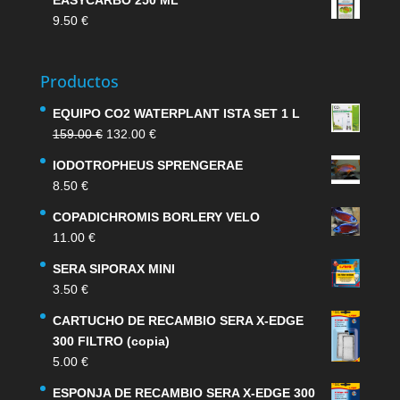
EASYCARBO 250 ML
9.50
€
Productos
EQUIPO CO2 WATERPLANT ISTA SET 1 L
El
El
159.00
€
132.00
€
precio
precio
IODOTROPHEUS SPRENGERAE
original
actual
8.50
€
era:
es:
159.00 €.
132.00 €.
COPADICHROMIS BORLERY VELO
11.00
€
SERA SIPORAX MINI
3.50
€
CARTUCHO DE RECAMBIO SERA X-EDGE
300 FILTRO (copia)
5.00
€
ESPONJA DE RECAMBIO SERA X-EDGE 300