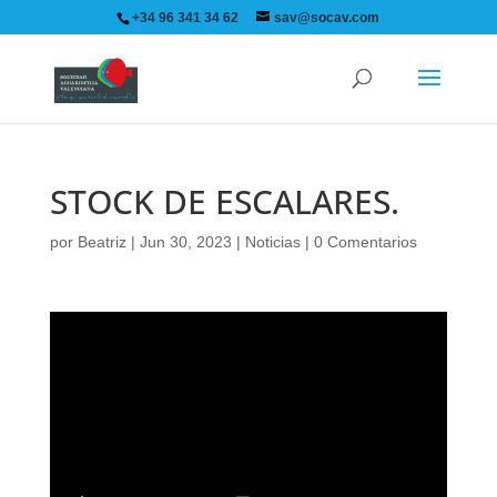
+34 96 341 34 62
sav@socav.com
STOCK DE ESCALARES.
por
Beatriz
|
Jun 30, 2023
|
Noticias
|
0 Comentarios