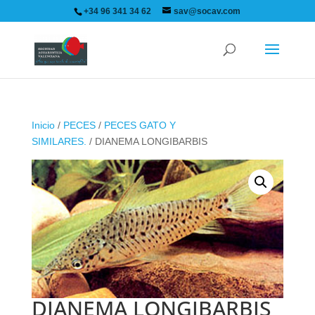
+34 96 341 34 62
sav@socav.com
Inicio
/
PECES
/
PECES GATO Y
SIMILARES.
/ DIANEMA LONGIBARBIS
DIANEMA LONGIBARBIS