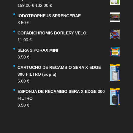
El
El
159.00
€
132.00
€
precio
precio
IODOTROPHEUS SPRENGERAE
original
actual
8.50
€
era:
es:
159.00 €.
132.00 €.
COPADICHROMIS BORLERY VELO
11.00
€
SERA SIPORAX MINI
3.50
€
CARTUCHO DE RECAMBIO SERA X-EDGE
300 FILTRO (copia)
5.00
€
ESPONJA DE RECAMBIO SERA X-EDGE 300
FILTRO
3.50
€