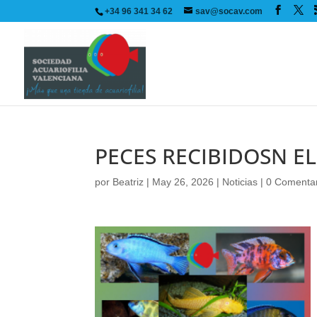
+34 96 341 34 62
sav@socav.com
PECES RECIBIDOSN E
por
Beatriz
|
May 26, 2026
|
Noticias
|
0 Comentar