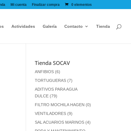
nda
Mi cuenta
Finalizar compra
0 elementos
os
Actividades
Galería
Contacto
Tienda
Tienda SOCAV
ANFIBIOS
(6)
TORTUGUERAS
(7)
ADITIVOS PARA AGUA
DULCE
(79)
FILTRO MOCHILA HAGEN
(0)
VENTILADORES
(9)
SAL ACUARIOS MARINOS
(4)