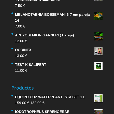
7.50
€
MELANOTAENIA BOESEMANI 6-7 cm pareja
14
7.00
€
APHYOSEMION GARNERI ( Pareja)
12.00
€
OODINEX
13.00
€
TEST K SALIFERT
11.00
€
Productos
EQUIPO CO2 WATERPLANT ISTA SET 1 L
El
El
159.00
€
132.00
€
precio
precio
IODOTROPHEUS SPRENGERAE