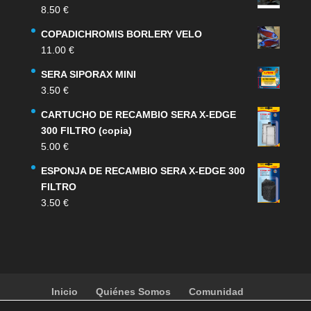
original
actual
8.50
€
era:
es:
159.00 €.
132.00 €.
COPADICHROMIS BORLERY VELO
11.00
€
SERA SIPORAX MINI
3.50
€
CARTUCHO DE RECAMBIO SERA X-EDGE
300 FILTRO (copia)
5.00
€
ESPONJA DE RECAMBIO SERA X-EDGE 300
FILTRO
3.50
€
Inicio
Quiénes Somos
Comunidad
Noticias
Artículos
Actividades
Galería