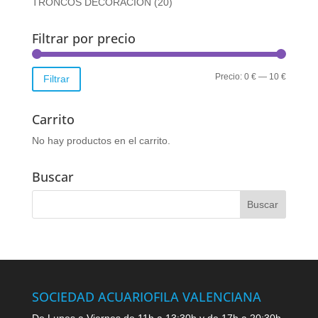
TRONCOS DECORACION
(20)
Filtrar por precio
Precio
Precio
Precio:
0 €
—
10 €
Filtrar
mínimo
máximo
Carrito
No hay productos en el carrito.
Buscar
SOCIEDAD ACUARIOFILA VALENCIANA