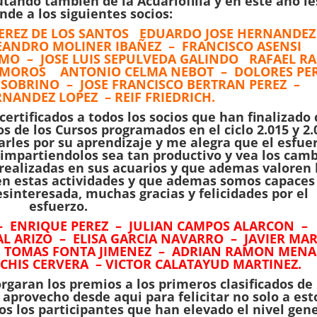
tando tambien de la Acuariofilia y en este año le
nde a los siguientes socios:
PEREZ DE LOS SANTOS EDUARDO JOSE HERNANDE
EANDRO MOLINER IBAÑEZ – FRANCISCO ASENSI
O – JOSE LUIS SEPULVEDA GALINDO RAFAEL R
AMOROS ANTONIO CELMA NEBOT – DOLORES PE
OBRINO – JOSE FRANCISCO BERTRAN PEREZ –
NANDEZ LOPEZ – REIF FRIEDRICH.
ertificados a todos los socios que han finalizado
s de los Cursos programados en el ciclo 2.015 y 2.
arles por su aprendizaje y me alegra que el esfue
 impartiendolos sea tan productivo y vea los cam
realizadas en sus acuarios y que ademas valoren 
 en estas actividades y que ademas somos capaces
esinteresada, muchas gracias y felicidades por el
esfuerzo.
 ENRIQUE PEREZ – JULIAN CAMPOS ALARCON –
 ARIZO – ELISA GARCIA NAVARRO – JAVIER MAR
– TOMAS FONTA JIMENEZ – ADRIAN RAMON MEN
CHIS CERVERA – VICTOR CALATAYUD MARTINEZ.
orgaran los premios a los primeros clasificados de 
aprovecho desde aqui para felicitar no solo a est
s los participantes que han elevado el nivel gene