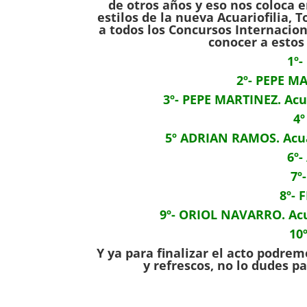
de otros años y eso nos coloca e
estilos de la nueva Acuariofilia,
a todos los Concursos Internacio
conocer a estos
1º
2º- PEPE M
3º- PEPE MARTINEZ. Ac
4º
5º ADRIAN RAMOS. Acu
6º-
7º
8º- 
9º- ORIOL NAVARRO. Ac
10
Y ya para finalizar el acto podrem
y refrescos, no lo dudes pa