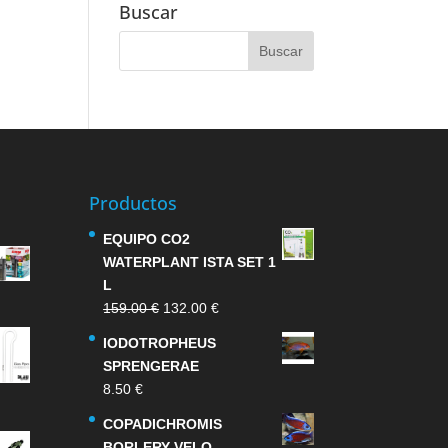
Buscar
Productos
EQUIPO CO2
WATERPLANT ISTA SET 1
L
El
El
159.00
€
132.00
€
precio
precio
IODOTROPHEUS
original
actual
SPRENGERAE
era:
es:
8.50
€
159.00 €.
132.00 €.
COPADICHROMIS
BORLERY VELO