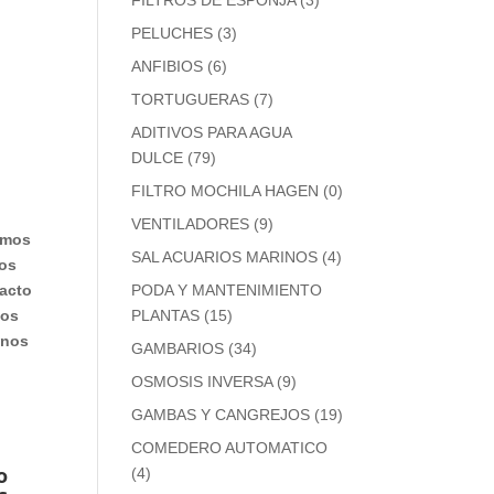
FILTROS DE ESPONJA
(3)
PELUCHES
(3)
ANFIBIOS
(6)
TORTUGUERAS
(7)
ADITIVOS PARA AGUA
DULCE
(79)
FILTRO MOCHILA HAGEN
(0)
VENTILADORES
(9)
amos
SAL ACUARIOS MARINOS
(4)
los
PODA Y MANTENIMIENTO
 acto
PLANTAS
(15)
los
 nos
GAMBARIOS
(34)
OSMOSIS INVERSA
(9)
GAMBAS Y CANGREJOS
(19)
COMEDERO AUTOMATICO
o
(4)