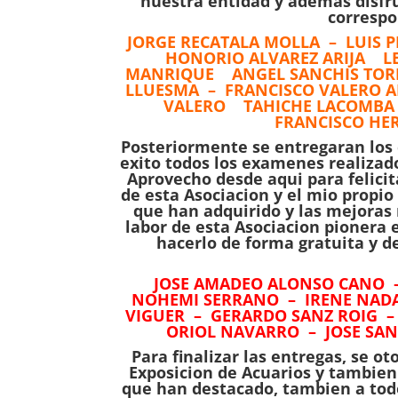
nuestra entidad y ademas disfru
correspo
JORGE RECATALA MOLLA – LUIS 
HONORIO ALVAREZ ARIJA L
MANRIQUE ANGEL SANCHIS TORM
LLUESMA – FRANCISCO VALERO 
VALERO TAHICHE LACOMBA S
FRANCISCO HER
Posteriormente se entregaran los c
exito todos los examenes realizado
Aprovecho desde aqui para felicit
de esta Asociacion y el mio propio
que han adquirido y las mejoras 
labor de esta Asociacion pionera
hacerlo de forma gratuita y d
JOSE AMADEO ALONSO CANO –
NOHEMI SERRANO – IRENE NADAL
VIGUER – GERARDO SANZ ROIG 
ORIOL NAVARRO – JOSE SAN
Para finalizar las entregas, se ot
Exposicion de Acuarios y tambien 
que han destacado, tambien a todo