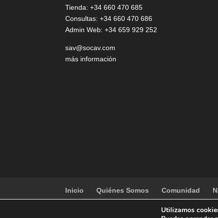
Tienda: +34 660 470 685
Consultas: +34 660 470 686
Admin Web: +34 659 929 252
sav@socav.com
más información
Inicio
Quiénes Somos
Comunidad
N
Utilizamos cookies
copyright
SOCAV
| Designed by
mun2