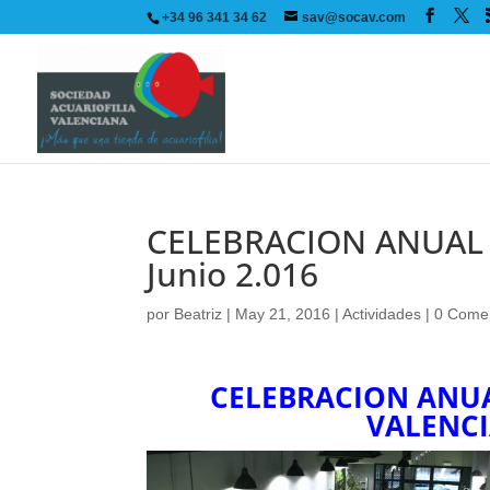
+34 96 341 34 62
sav@socav.com
CELEBRACION ANUAL 
Junio 2.016
por
Beatriz
|
May 21, 2016
|
Actividades
|
0 Comen
CELEBRACION ANUA
VALENCIA