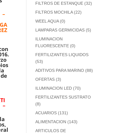
s
FILTROS DE ESTANQUE
(32)
FILTROS MOCHILA
(22)
Z –
WEEL AQUA
(0)
AGA
REZ
LAMPARAS GERMICIDAS
(5)
ILUMINACION
FLUORESCENTE
(0)
 con
016.
FERTILIZANTES LIQUIDOS
rzo
(53)
bios
la
ADITIVOS PARA MARINO
(88)
 de
OFERTAS
(3)
ILUMINACION LED
(70)
FERTILIZANTES SUSTRATO
TI
(8)
A –
ACUARIOS
(131)
la
ALIMENTACION
(143)
os,
ral
ARTICULOS DE