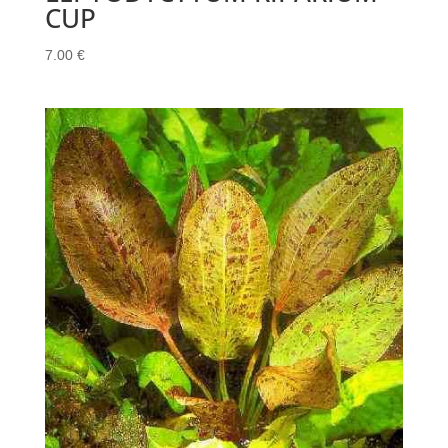
CUP
7.00
€