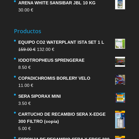
ARENA WHITE SANSIBAR JBL 10 KG
30.00
€
Productos
EQUIPO CO2 WATERPLANT ISTA SET 1 L
El
El
159.00
€
132.00
€
precio
precio
IODOTROPHEUS SPRENGERAE
original
actual
8.50
€
era:
es:
159.00 €.
132.00 €.
COPADICHROMIS BORLERY VELO
11.00
€
SERA SIPORAX MINI
3.50
€
CARTUCHO DE RECAMBIO SERA X-EDGE
300 FILTRO (copia)
5.00
€