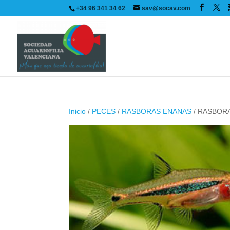
+34 96 341 34 62
sav@socav.com
Inicio
/
PECES
/
RASBORAS ENANAS
/ RASBOR