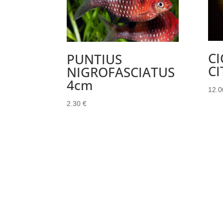
C
PUNTIUS
C
NIGROFASCIATUS
4cm
12.
2.30
€