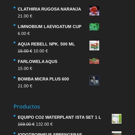
CLATHIRIA RUGOSA NARANJA
21.00
€
LIMNOBIUM LAEVIGATUM CUP
6.00
€
AQUA REBELL NPK. 500 ML
El
El
15.00
€
10.00
€
precio
precio
FARLOWELA AQUS
original
actual
15.00
€
era:
es:
15.00 €.
10.00 €.
BOMBA MICRA PLUS 600
21.00
€
Productos
EQUIPO CO2 WATERPLANT ISTA SET 1 L
El
El
159.00
€
132.00
€
precio
precio
IODOTROPHEUS SPRENGERAE