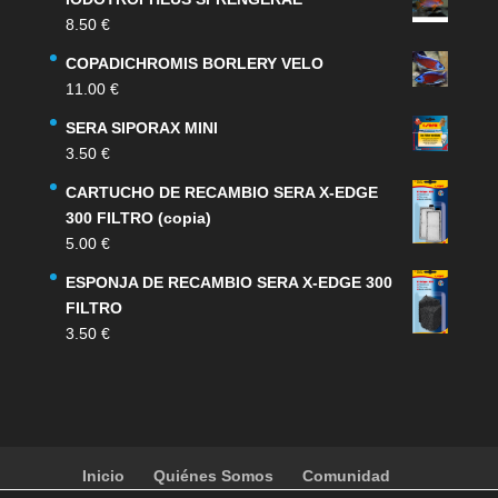
original
actual
8.50
€
era:
es:
159.00 €.
132.00 €.
COPADICHROMIS BORLERY VELO
11.00
€
SERA SIPORAX MINI
3.50
€
CARTUCHO DE RECAMBIO SERA X-EDGE
300 FILTRO (copia)
5.00
€
ESPONJA DE RECAMBIO SERA X-EDGE 300
FILTRO
3.50
€
Inicio
Quiénes Somos
Comunidad