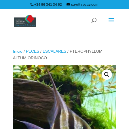
+34 96 341 34 62
sav@socav.com
Inicio
/
PECES
/
ESCALARES
/ PTEROPHYLLUM
ALTUM ORINOCO