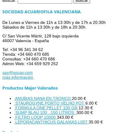
Buscar:
SOCIEDAD ACUARIOFILA VALENCIANA
De Lunes a Viernes de 11h a 13:30h y de 17h a 20:30h
Sábados de 11h a 13:30h y de 18h a 20:30h
C/ San Vicente Mártir, 128 bajo izquierda
46007 Valencia - España
Tel: +34 96 341 34 62
Tienda: +34 660 470 685
Consultas: +34 660 470 686
Admin Web: +34 659 929 252
sav@socav.com
más información
Productos Mejor Valorados
ANUBIAS NANA EN TRONCO
20.00
€
STAUROGYNE PORTO VELHO POT
6.00
€
FORMULA ONE PELLET 100 GR
12.30
€
SUMP BLAU 100 . 150 LITROS.
300.00
€
FILTRO LOOP 10000
343.00
€
LEPORACANTHICUS GALAXIAS L007
35.00
€