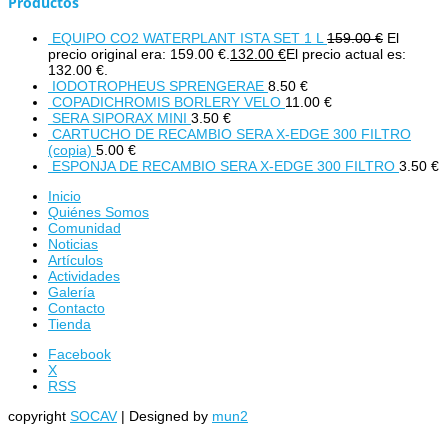
Productos
EQUIPO CO2 WATERPLANT ISTA SET 1 L
159.00
€
El
precio original era: 159.00 €.
132.00
€
El precio actual es:
132.00 €.
IODOTROPHEUS SPRENGERAE
8.50
€
COPADICHROMIS BORLERY VELO
11.00
€
SERA SIPORAX MINI
3.50
€
CARTUCHO DE RECAMBIO SERA X-EDGE 300 FILTRO
(copia)
5.00
€
ESPONJA DE RECAMBIO SERA X-EDGE 300 FILTRO
3.50
€
Inicio
Quiénes Somos
Comunidad
Noticias
Artículos
Actividades
Galería
Contacto
Tienda
Facebook
X
RSS
copyright
SOCAV
| Designed by
mun2