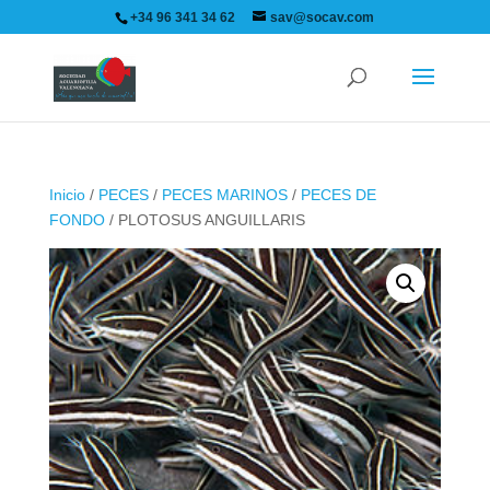
+34 96 341 34 62
sav@socav.com
Inicio
/
PECES
/
PECES MARINOS
/
PECES DE
FONDO
/ PLOTOSUS ANGUILLARIS