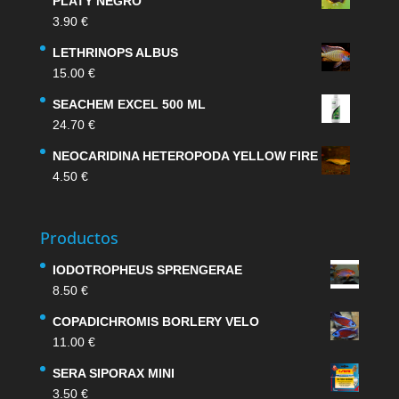
PLATY NEGRO
3.90
€
LETHRINOPS ALBUS
15.00
€
SEACHEM EXCEL 500 ML
24.70
€
NEOCARIDINA HETEROPODA YELLOW FIRE
4.50
€
Productos
IODOTROPHEUS SPRENGERAE
8.50
€
COPADICHROMIS BORLERY VELO
11.00
€
SERA SIPORAX MINI
3.50
€