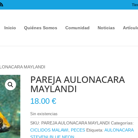
Tie
Inicio
Quiénes Somos
Comunidad
Noticias
Artícul
ULONACARA MAYLANDI
PAREJA AULONACARA
MAYLANDI
18.00
€
Sin existencias
SKU:
PAREJA AULONACARA MAYLANDI
Categorías:
CICLIDOS MALAWI
,
PECES
Etiqueta:
AULONACARA
STEVENI BLUE NEON