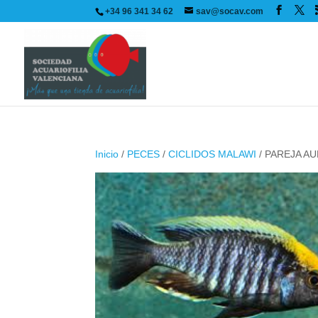
+34 96 341 34 62
sav@socav.com
Inicio
/
PECES
/
CICLIDOS MALAWI
/ PAREJA A