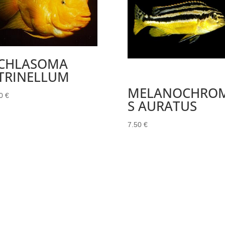
ICHLASOMA
ITRINELLUM
MELANOCHROM
00
€
S AURATUS
7.50
€