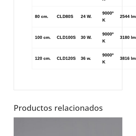
9000º
80 cm.
CLD80S
24 W.
2544 lm
K
9000º
100 cm.
CLD100S
30 W.
3180 lm
K
9000º
120 cm.
CLD120S
36 w.
3816 lm
K
Productos relacionados