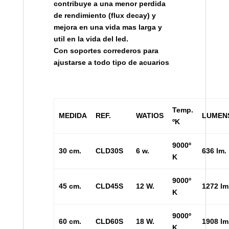
contribuye a una menor perdida
de rendimiento (flux decay) y
mejora en una vida mas larga y
util en la vida del led.
Con soportes correderos para
ajustarse a todo tipo de acuarios
Temp.
MEDIDA
REF.
WATIOS
LUMEN
ºK
9000º
30 cm.
CLD30S
6 w.
636 lm.
K
9000º
45 cm.
CLD45S
12 W.
1272 lm
K
9000º
60 cm.
CLD60S
18 W.
1908 lm
K