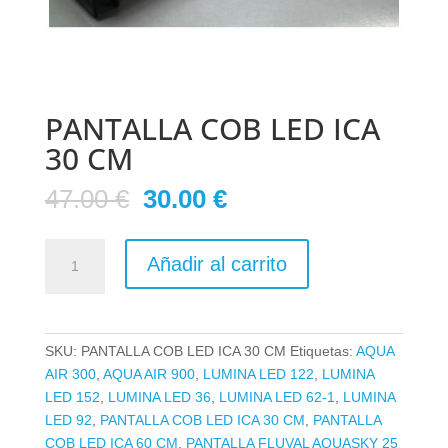
PANTALLA COB LED ICA
30 CM
El
El
47.00
€
30.00
€
precio
precio
original
actual
PANTALLA
era:
es:
Añadir al carrito
COB
47.00 €.
30.00 €.
LED
ICA
30
SKU:
PANTALLA COB LED ICA 30 CM
Etiquetas:
AQUA
CM
AIR 300
,
AQUA AIR 900
,
LUMINA LED 122
,
LUMINA
cantidad
LED 152
,
LUMINA LED 36
,
LUMINA LED 62-1
,
LUMINA
LED 92
,
PANTALLA COB LED ICA 30 CM
,
PANTALLA
COB LED ICA 60 CM
,
PANTALLA FLUVAL AQUASKY 25