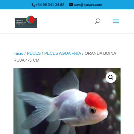
+34 96 341 34 62
sav@socav.com
Inicio
/
PECES
/
PECES AGUA FRIA
/ ORANDA BOINA
ROJA 4-5 CM