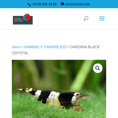
+34 96 341 34 62
sav@socav.com
Inicio
/
GAMBAS Y CANGREJOS
/ CARIDINA BLACK
CRYSTAL