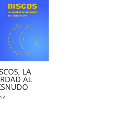
SCOS, LA
ERDAD AL
ESNUDO
00
€