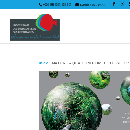
+34 96 341 34 62
sav@socav.com
Inicio
/ NATURE AQUARIUM COMPLETE WORK