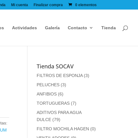
nda
Mi cuenta
Finalizar compra
0 elementos
os
Actividades
Galería
Contacto
Tienda
Tienda SOCAV
FILTROS DE ESPONJA
(3)
PELUCHES
(3)
ANFIBIOS
(6)
TORTUGUERAS
(7)
ADITIVOS PARA AGUA
DULCE
(79)
tas:
FILTRO MOCHILA HAGEN
(0)
IUM