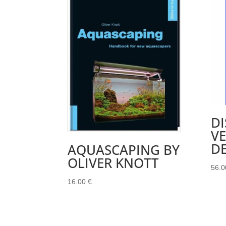
DI
V
D
AQUASCAPING BY
OLIVER KNOTT
56.
16.00
€