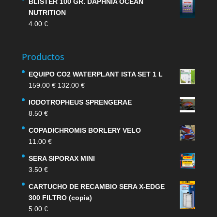
BLISTER 100 GR. DAPHNIA OCEAN
NUTRITION
4.00
€
Productos
EQUIPO CO2 WATERPLANT ISTA SET 1 L
El
El
159.00
€
132.00
€
precio
precio
IODOTROPHEUS SPRENGERAE
original
actual
8.50
€
era:
es:
159.00 €.
132.00 €.
COPADICHROMIS BORLERY VELO
11.00
€
SERA SIPORAX MINI
3.50
€
CARTUCHO DE RECAMBIO SERA X-EDGE
300 FILTRO (copia)
5.00
€