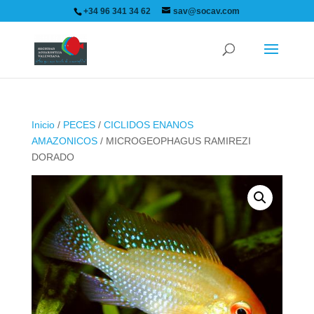
+34 96 341 34 62
sav@socav.com
Inicio
/
PECES
/
CICLIDOS ENANOS
AMAZONICOS
/ MICROGEOPHAGUS RAMIREZI
DORADO