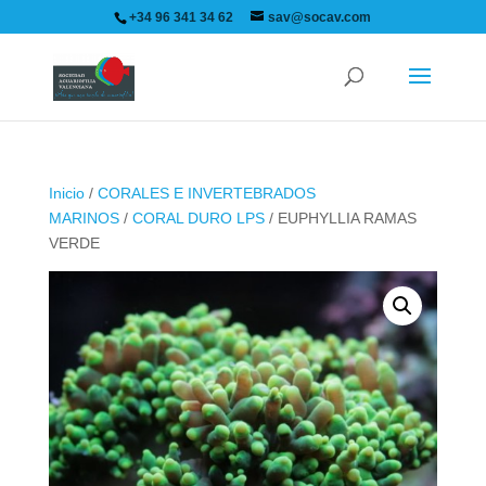
+34 96 341 34 62
sav@socav.com
Inicio
/
CORALES E INVERTEBRADOS
MARINOS
/
CORAL DURO LPS
/ EUPHYLLIA RAMAS
VERDE