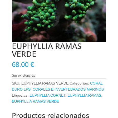
EUPHYLLIA RAMAS
VERDE
68.00
€
Sin existencias
SKU:
EUPHYLLIA RAMAS VERDE
Categorías:
CORAL
DURO LPS
,
CORALES E INVERTEBRADOS MARINOS
Etiquetas:
EUPHYLLIA CORNET
,
EUPHYLLIA RAMAS
,
EUPHYLLIA RAMAS VERDE
Productos relacionados