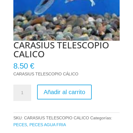
CARASIUS TELESCOPIO
CALICO
8.50
€
CARASIUS TELESCOPIO CÁLICO
CARASIUS
Añadir al carrito
TELESCOPIO
CALICO
cantidad
SKU:
CARASIUS TELESCOPIO CALICO
Categorías:
PECES
,
PECES AGUA FRIA