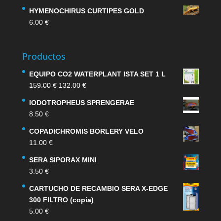
HYMENOCHIRUS CURTIPES GOLD
6.00
€
Productos
EQUIPO CO2 WATERPLANT ISTA SET 1 L
El
El
159.00
€
132.00
€
precio
precio
IODOTROPHEUS SPRENGERAE
original
actual
8.50
€
era:
es:
159.00 €.
132.00 €.
COPADICHROMIS BORLERY VELO
11.00
€
SERA SIPORAX MINI
3.50
€
CARTUCHO DE RECAMBIO SERA X-EDGE
300 FILTRO (copia)
5.00
€