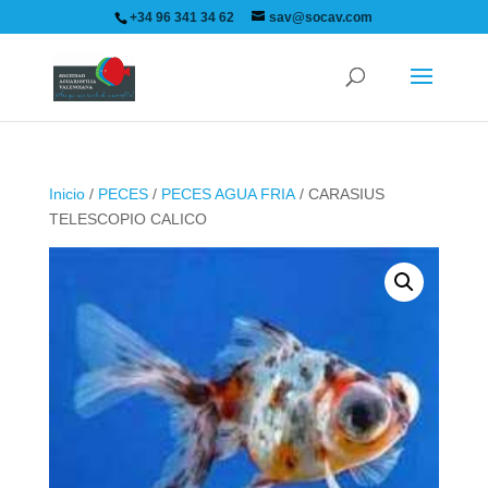
+34 96 341 34 62
sav@socav.com
Inicio
/
PECES
/
PECES AGUA FRIA
/ CARASIUS
TELESCOPIO CALICO