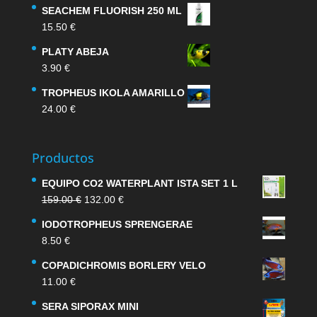
SEACHEM FLUORISH 250 ML
15.50
€
PLATY ABEJA
3.90
€
TROPHEUS IKOLA AMARILLO
24.00
€
Productos
EQUIPO CO2 WATERPLANT ISTA SET 1 L
El
El
159.00
€
132.00
€
precio
precio
IODOTROPHEUS SPRENGERAE
original
actual
8.50
€
era:
es:
159.00 €.
132.00 €.
COPADICHROMIS BORLERY VELO
11.00
€
SERA SIPORAX MINI