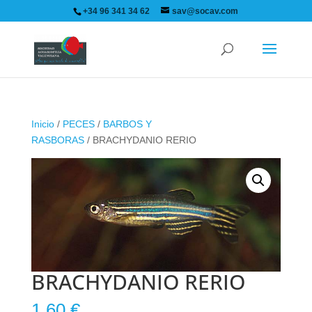
+34 96 341 34 62
sav@socav.com
Inicio
/
PECES
/
BARBOS Y
RASBORAS
/ BRACHYDANIO RERIO
BRACHYDANIO RERIO
1.60
€