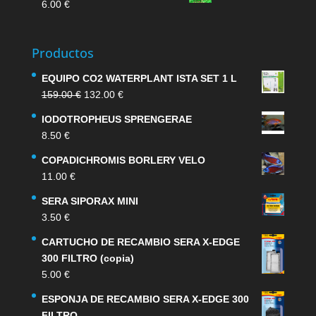
6.00
€
Productos
EQUIPO CO2 WATERPLANT ISTA SET 1 L
El
El
159.00
€
132.00
€
precio
precio
IODOTROPHEUS SPRENGERAE
original
actual
8.50
€
era:
es:
159.00 €.
132.00 €.
COPADICHROMIS BORLERY VELO
11.00
€
SERA SIPORAX MINI
3.50
€
CARTUCHO DE RECAMBIO SERA X-EDGE
300 FILTRO (copia)
5.00
€
ESPONJA DE RECAMBIO SERA X-EDGE 300
FILTRO