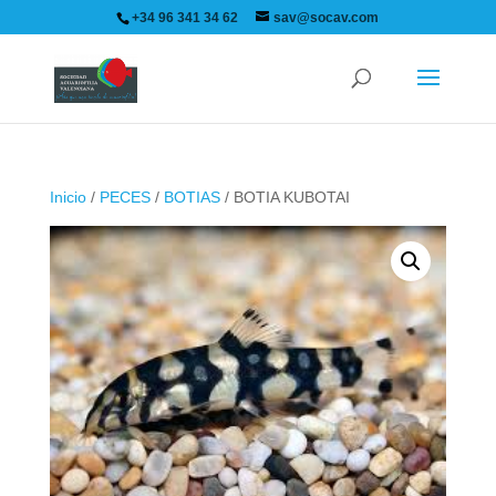
+34 96 341 34 62
sav@socav.com
Inicio
/
PECES
/
BOTIAS
/ BOTIA KUBOTAI