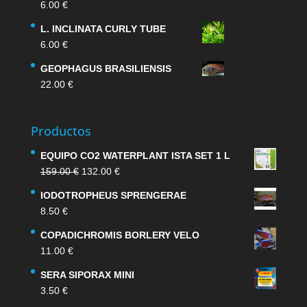
6.00
€
L. INCLINATA CURLY TUBE
6.00
€
GEOPHAGUS BRASILIENSIS
22.00
€
Productos
EQUIPO CO2 WATERPLANT ISTA SET 1 L
El
El
159.00
€
132.00
€
precio
precio
IODOTROPHEUS SPRENGERAE
original
actual
8.50
€
era:
es:
159.00 €.
132.00 €.
COPADICHROMIS BORLERY VELO
11.00
€
SERA SIPORAX MINI
3.50
€