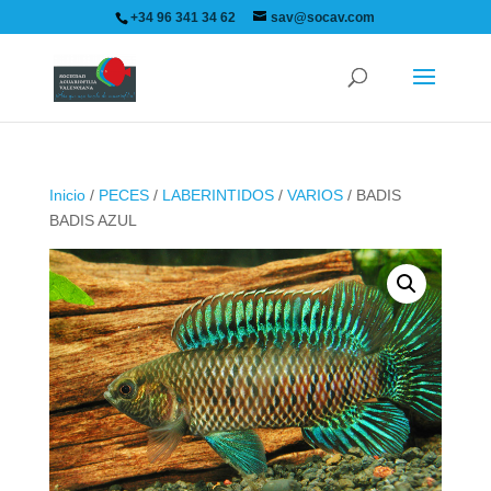
+34 96 341 34 62
sav@socav.com
Inicio
/
PECES
/
LABERINTIDOS
/
VARIOS
/ BADIS
BADIS AZUL