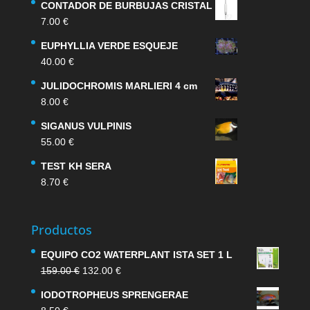
CONTADOR DE BURBUJAS CRISTAL
7.00
€
EUPHYLLIA VERDE ESQUEJE
40.00
€
JULIDOCHROMIS MARLIERI 4 cm
8.00
€
SIGANUS VULPINIS
55.00
€
TEST KH SERA
8.70
€
Productos
EQUIPO CO2 WATERPLANT ISTA SET 1 L
El
El
159.00
€
132.00
€
precio
precio
IODOTROPHEUS SPRENGERAE
original
actual