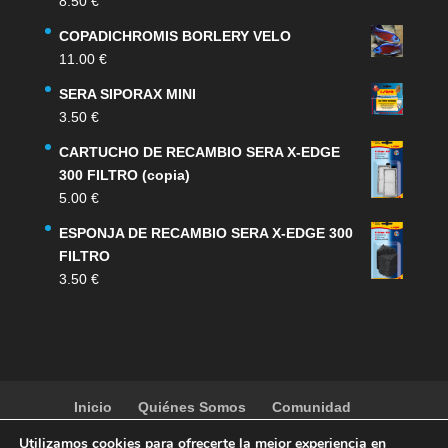
8.50
€
era:
es:
159.00 €.
132.00 €.
COPADICHROMIS BORLERY VELO
11.00
€
SERA SIPORAX MINI
3.50
€
CARTUCHO DE RECAMBIO SERA X-EDGE
300 FILTRO (copia)
5.00
€
ESPONJA DE RECAMBIO SERA X-EDGE 300
FILTRO
3.50
€
Inicio
Quiénes Somos
Comunidad
Noticias
Artículos
Actividades
Galería
Utilizamos cookies para ofrecerte la mejor experiencia en