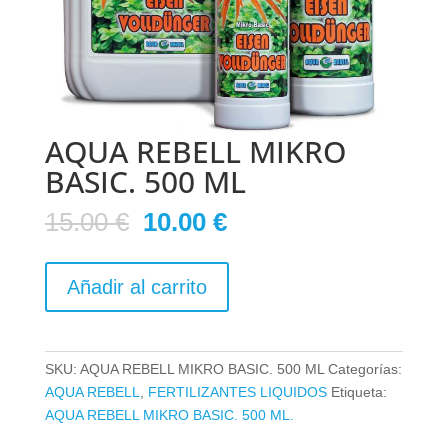
AQUA REBELL MIKRO
BASIC. 500 ML
El
El
15.00
€
10.00
€
precio
precio
original
actual
AQUA
era:
es:
Añadir al carrito
REBELL
15.00 €.
10.00 €.
MIKRO
BASIC.
500
SKU:
AQUA REBELL MIKRO BASIC. 500 ML
Categorías:
ML
AQUA REBELL
,
FERTILIZANTES LIQUIDOS
Etiqueta:
cantidad
AQUA REBELL MIKRO BASIC. 500 ML.