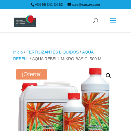
+34 96 341 34 62
sav@socav.com
Inicio
/
FERTILIZANTES LIQUIDOS
/
AQUA
REBELL
/ AQUA REBELL MIKRO BASIC. 500 ML
¡Oferta!