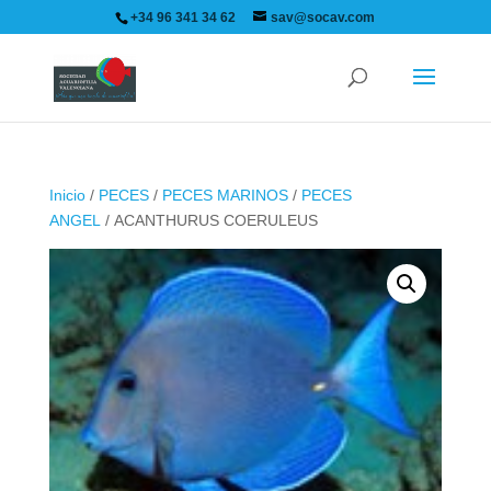
+34 96 341 34 62
sav@socav.com
Inicio
/
PECES
/
PECES MARINOS
/
PECES
ANGEL
/ ACANTHURUS COERULEUS