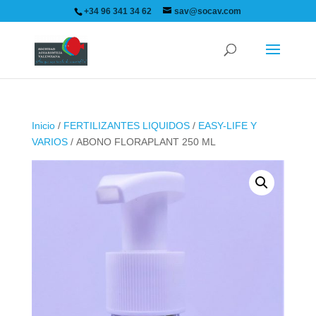
+34 96 341 34 62
sav@socav.com
Inicio
/
FERTILIZANTES LIQUIDOS
/
EASY-LIFE Y
VARIOS
/ ABONO FLORAPLANT 250 ML